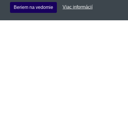
Viac informácií
Beriem na vedomie
Pgwear.sk
Netnakup s.r.o., Tyršova 271, 43801 Žatec, Česká
republika
✉
info@netnakup.sk
☎
+421 222 205 186
(Po-Pi 8:00-16:30)
Kontaktný formulár
Naša predajňa
|
Náš výdajný box
Ponúkame mnoho možností platieb.
Zákaznícky servis
Novinky emailom