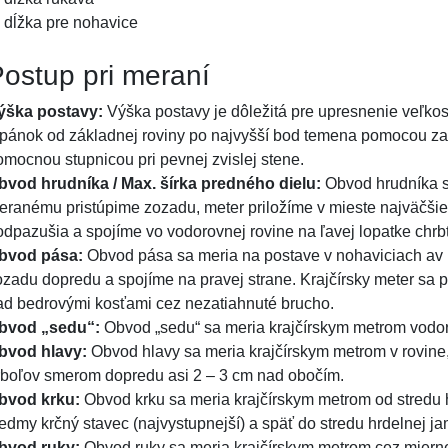
dĺžka pre nohavice
ostup pri meraní
ýška postavy:
Výška postavy je dôležitá pre upresnenie veľkost
opánok od základnej roviny po najvyšší bod temena pomocou za
omocnou stupnicou pri pevnej zvislej stene.
bvod hrudníka / Max. šírka predného dielu:
Obvod hrudníka s
eranému pristúpime zozadu, meter priložíme v mieste najväčš
odpazušia a spojíme vo vodorovnej rovine na ľavej lopatke chrb
bvod pása:
Obvod pása sa meria na postave v nohaviciach av 
ozadu dopredu a spojíme na pravej strane. Krajčírsky meter sa
ad bedrovými kosťami cez nezatiahnuté brucho.
bvod „sedu“:
Obvod „sedu“ sa meria krajčírskym metrom vodor
bvod hlavy:
Obvod hlavy sa meria krajčírskym metrom v rovine,
rboľov smerom dopredu asi 2 – 3 cm nad obočím.
bvod krku:
Obvod krku sa meria krajčírskym metrom od stredu
iedmy krčný stavec (najvystupnejší) a späť do stredu hrdelnej ja
bvod ruky:
Obvod ruky sa meria krajčírskym metrom cez mierne