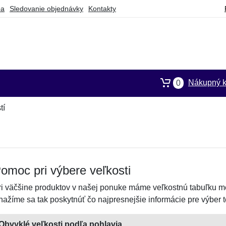
ba
Sledovanie objednávky
Kontakty
Nákupný k
0
tí
omoc pri výbere veľkosti
ri väčšine produktov v našej ponuke máme veľkostnú tabuľku m
nažíme sa tak poskytnúť čo najpresnejšie informácie pre výber te
Obvyklé veľkosti podľa pohlavia