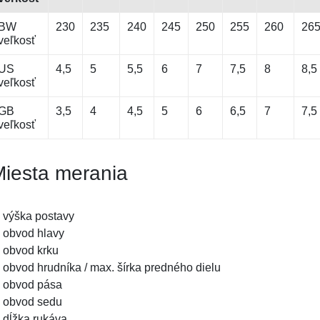
BW
230
235
240
245
250
255
260
26
veľkosť
US
4,5
5
5,5
6
7
7,5
8
8,5
veľkosť
GB
3,5
4
4,5
5
6
6,5
7
7,5
veľkosť
iesta merania
výška postavy
obvod hlavy
obvod krku
obvod hrudníka / max. šírka predného dielu
obvod pása
obvod sedu
dĺžka rukáva