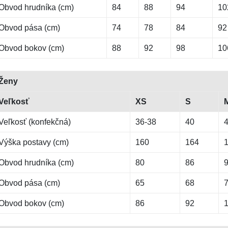
Obvod hrudníka (cm)
84
88
94
10
Obvod pása (cm)
74
78
84
92
Obvod bokov (cm)
88
92
98
10
Ženy
Veľkosť
XS
S
Veľkosť (konfekčná)
36-38
40
Výška postavy (cm)
160
164
Obvod hrudníka (cm)
80
86
Obvod pása (cm)
65
68
Obvod bokov (cm)
86
92