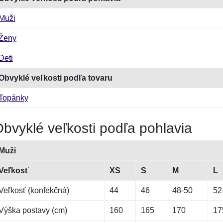
Muži
Ženy
Deti
Obvyklé veľkosti podľa tovaru
Topánky
bvyklé veľkosti podľa pohlavia
Muži
Veľkosť
XS
S
M
L
Veľkosť (konfekčná)
44
46
48-50
52
Výška postavy (cm)
160
165
170
17