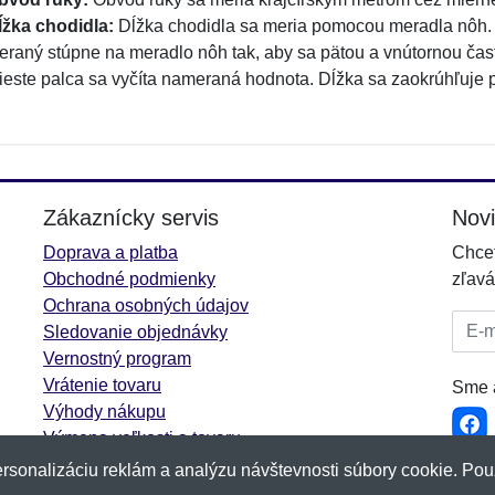
ĺžka chodidla:
Dĺžka chodidla sa meria pomocou meradla nôh. 
eraný stúpne na meradlo nôh tak, aby sa pätou a vnútornou čas
ieste palca sa vyčíta nameraná hodnota. Dĺžka sa zaokrúhľuje 
Zákaznícky servis
Nov
Doprava a platba
Chcet
Obchodné podmienky
zľavá
Ochrana osobných údajov
E-mai
Sledovanie objednávky
Vernostný program
Vrátenie tovaru
Sme a
Výhody nákupu
Výmena veľkosti a tovaru
Viac informácií...
rsonalizáciu reklám a analýzu návštevnosti súbory cookie. Pou