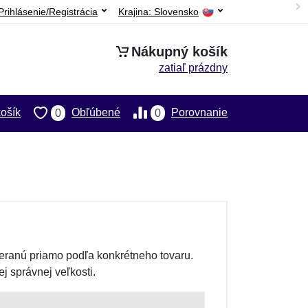
Prihlásenie/Registrácia
Krajina:
Slovensko
Nákupný košík
zatiaľ prázdny
ošík
Obľúbené
Porovnanie
0
0
eranú priamo podľa konkrétneho tovaru.
j správnej veľkosti.