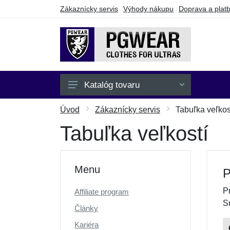
Zákaznícky servis
Výhody nákupu
Doprava a plat
Katalóg tovaru
Pánske
Úvod
Zákaznícky servis
Tabuľka veľkos
Dámske
Tabuľka veľkostí
Detské
Doplnky
Menu
P
Batohy a tašky
P
Affiliate program
Darčekové poukazy
S
Články
Výpredaj
Kariéra