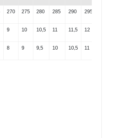
5
270
275
280
285
290
295
300
305
31
9
10
10,5
11
11,5
12
12,5
13
14
8
9
9,5
10
10,5
11
11,5
12
13