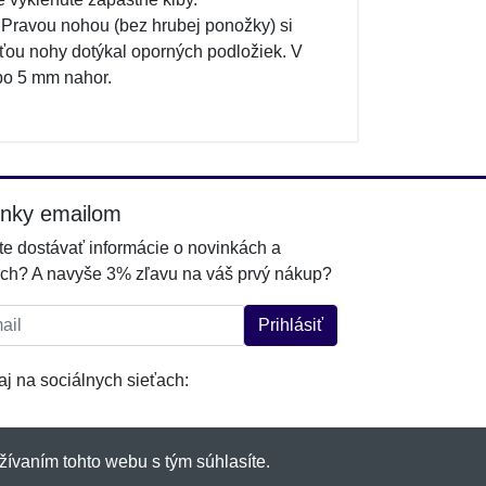
Pravou nohou (bez hrubej ponožky) si
ťou nohy dotýkal oporných podložiek. V
po 5 mm nahor.
inky emailom
e dostávať informácie o novinkách a
ch? A navyše 3% zľavu na váš prvý nákup?
l:
Prihlásiť
j na sociálnych sieťach:
žívaním tohto webu s tým súhlasíte.