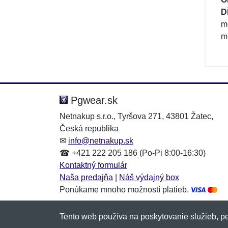
D
m
m
Pgwear.sk
Netnakup s.r.o., Tyršova 271, 43801 Žatec,
Česká republika
✉
info@netnakup.sk
☎ +421 222 205 186 (Po-Pi 8:00-16:30)
Kontaktný formulár
Naša predajňa
|
Náš výdajný box
Ponúkame mnoho možností platieb.
Tento web používa na poskytovanie služieb, pe