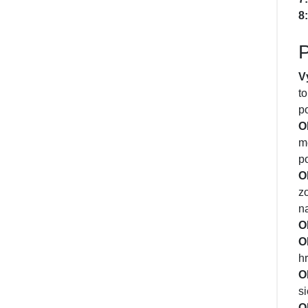
8:
P
V
t
p
O
m
p
O
z
n
O
O
h
O
s
O