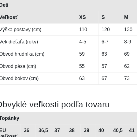
Deti
Veľkosť
XS
S
M
Výška postavy (cm)
110
120
130
Vek dieťaťa (roky)
4-5
6-7
8-9
Obvod hrudníka (cm)
59
63
69
Obvod pása (cm)
55
57
62
Obvod bokov (cm)
63
67
73
bvyklé veľkosti podľa tovaru
Topánky
EU
36
36,5
37
38
39
40
40,5
41
veľkosť