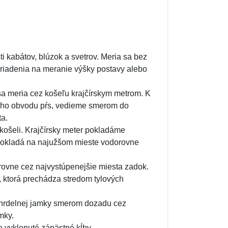
i kabátov, blúzok a svetrov. Meria sa bez
riadenia na meranie výšky postavy alebo
a meria cez košeľu krajčírskym metrom. K
ieho obvodu pŕs, vedieme smerom do
ta.
košeli. Krajčírsky meter pokladáme
 pokladá na najužšom mieste vodorovne
ovne cez najvystúpenejšie miesta zadok.
 ktorá prechádza stredom tylových
 hrdelnej jamky smerom dozadu cez
mky.
 vyklenuté zápästné kĺby.