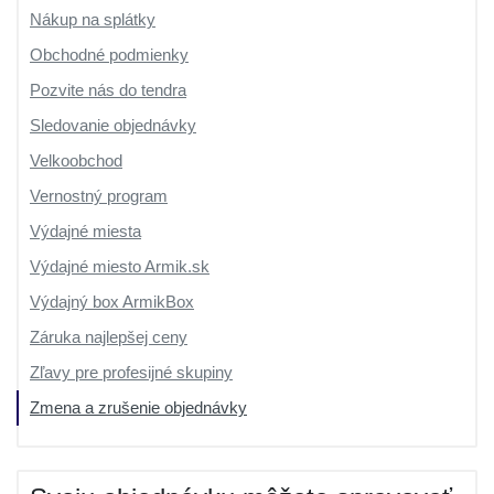
Nákup na splátky
Obchodné podmienky
Pozvite nás do tendra
Sledovanie objednávky
Velkoobchod
Vernostný program
Výdajné miesta
Výdajné miesto Armik.sk
Výdajný box ArmikBox
Záruka najlepšej ceny
Zľavy pre profesijné skupiny
Zmena a zrušenie objednávky