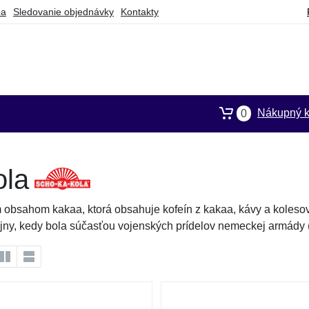
ba
Sledovanie objednávky
Kontakty
Nákupný k
0
ola
bsahom kakaa, ktorá obsahuje kofeín z kakaa, kávy a kolesov
ojny, kedy bola súčasťou vojenských prídelov nemeckej armády 