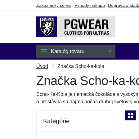
Zákaznícky servis
Výhody nákupu
Doprava a plat
Katalóg tovaru
Pánske
Úvod
Značka Scho-ka-kola
Dámske
Značka Scho-ka-k
Detské
Scho-Ka-Kola je nemecká čokoláda s vysokým o
Doplnky
a preslávila sa najmä počas druhej svetovej v
Batohy a tašky
Kategórie
Darčekové poukazy
Výpredaj