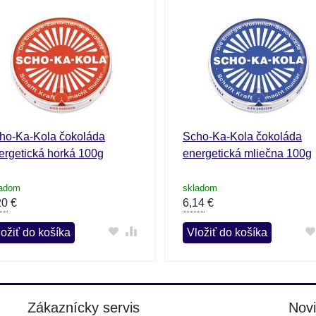
ho-Ka-Kola čokoláda
Scho-Ka-Kola čokoláda
ergetická horká 100g
energetická mliečna 100g
ladom
skladom
20
€
6,14
€
ložiť do košíka
Vložiť do košíka
Zákaznícky servis
Nov