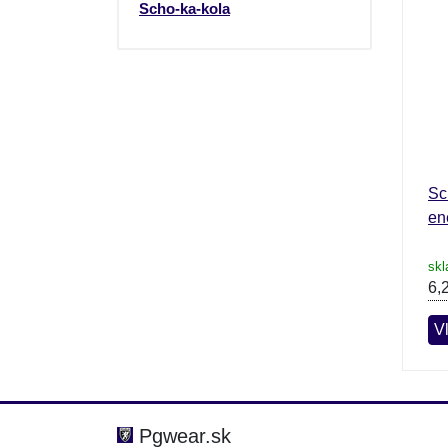
Scho-ka-kola
Sc
en
sk
6,
V
Pgwear.sk