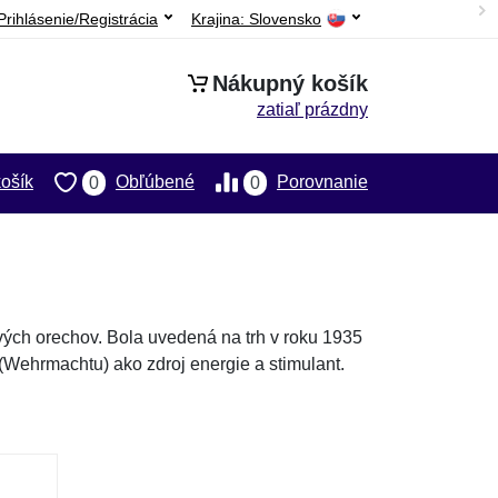
Prihlásenie/Registrácia
Krajina:
Slovensko
Nákupný košík
zatiaľ prázdny
ošík
Obľúbené
Porovnanie
0
0
ých orechov. Bola uvedená na trh v roku 1935
(Wehrmachtu) ako zdroj energie a stimulant.