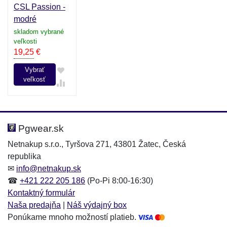
CSL Passion -
modré
skladom vybrané
veľkosti
19,25
€
Vybrať
veľkosť
Pgwear.sk
Netnakup s.r.o., Tyršova 271, 43801 Žatec, Česká
republika
✉
info@netnakup.sk
☎
+421 222 205 186
(Po-Pi 8:00-16:30)
Kontaktný formulár
Naša predajňa
|
Náš výdajný box
Ponúkame mnoho možností platieb.