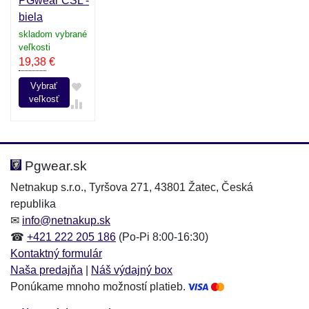
PGwear CSL -
biela
skladom vybrané
veľkosti
19,38
€
Vybrať
veľkosť
Pgwear.sk
Netnakup s.r.o., Tyršova 271, 43801 Žatec, Česká
republika
✉
info@netnakup.sk
☎
+421 222 205 186
(Po-Pi 8:00-16:30)
Kontaktný formulár
Naša predajňa
|
Náš výdajný box
Ponúkame mnoho možností platieb.