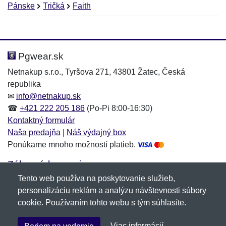
Pánske
Tričká
Faith
Nová recenzia
Nová otázka
Hodnotenie:
Meno:
*
*
Pgwear.sk
Netnakup s.r.o., Tyršova 271, 43801 Žatec, Česká
republika
Meno:
E-mail:
*
*
✉
info@netnakup.sk
☎
+421 222 205 186
(Po-Pi 8:00-16:30)
Kontaktný formulár
Naša predajňa
|
Náš výdajný box
E-mail:
*
Ponúkame mnoho možností platieb.
Správa
*
Zákaznícky servis
Tento web používa na poskytovanie služieb,
Novinky emailom
personalizáciu reklám a analýzu návštevnosti súbory
Správa
*
cookie. Používaním tohto webu s tým súhlasíte.
Copyright © 2007-2026 (19 rokov s vami)
Netnakup.sk
&
Viac informácií