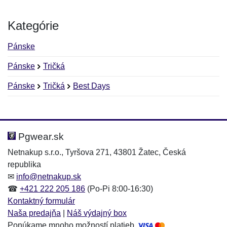
Kategórie
Pánske
Pánske
Tričká
Pánske
Tričká
Best Days
Nová recenzia
Nová otázka
Hodnotenie:
Meno:
*
*
Pgwear.sk
Netnakup s.r.o., Tyršova 271, 43801 Žatec, Česká
republika
Meno:
E-mail:
*
*
✉
info@netnakup.sk
☎
+421 222 205 186
(Po-Pi 8:00-16:30)
Kontaktný formulár
Naša predajňa
|
Náš výdajný box
E-mail:
*
Ponúkame mnoho možností platieb.
Správa
*