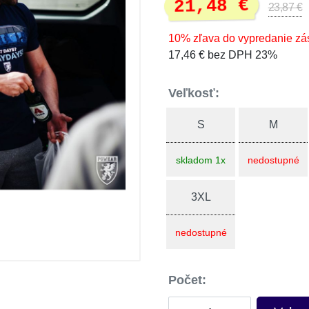
21,48 €
23,87 €
10% zľava do vypredanie zá
17,46 € bez DPH 23%
Veľkosť:
S
M
skladom 1x
nedostupné
3XL
nedostupné
Počet: