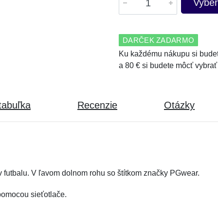
Vyber
DARČEK ZADARMO
Ku každému nákupu si budet
a 80 € si budete môcť vybrať
tabuľka
Recenzie
Otázky
ov futbalu. V ľavom dolnom rohu so štítkom značky PGwear.
 pomocou sieťotlače.