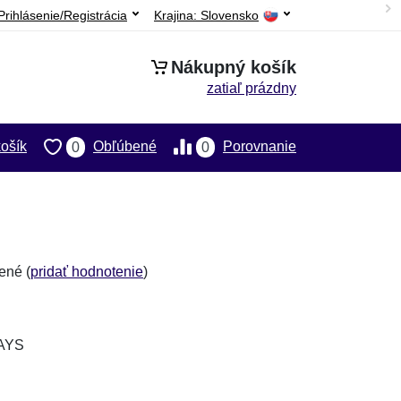
Prihlásenie/Registrácia
Krajina:
Slovensko
Nákupný košík
zatiaľ prázdny
ošík
Obľúbené
Porovnanie
0
0
ené (
pridať hodnotenie
)
DAYS