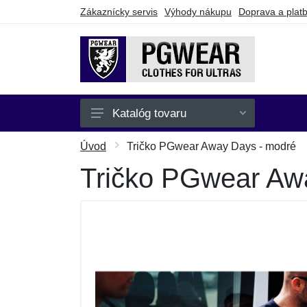
Zákaznícky servis
Výhody nákupu
Doprava a plat
Katalóg tovaru
Pánske
Úvod
Tričko PGwear Away Days - modré
Dámske
Tričko PGwear Aw
Detské
Doplnky
Batohy a tašky
Darčekové poukazy
Výpredaj