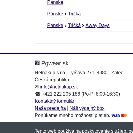
Pánske
Pánske
Tričká
Pánske
Tričká
Away Days
Nová recenzia
Nová otázka
Hodnotenie:
Meno:
*
*
Pgwear.sk
Netnakup s.r.o., Tyršova 271, 43801 Žatec,
Česká republika
Správa
Správa
*
*
✉
info@netnakup.sk
☎ +421 222 205 186 (Po-Pi 8:00-16:30)
Kontaktný formulár
Naša predajňa
|
Náš výdajný box
Ponúkame mnoho možností platieb.
Tento web používa na poskytovanie služieb, pe