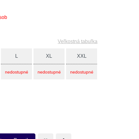
sob
Veľkostná tabuľka
L
XL
XXL
nedostupné
nedostupné
nedostupné