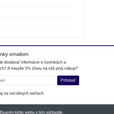
inky emailom
e dostávať informácie o novinkách a
ch? A navyše 3% zľavu na váš prvý nákup?
l:
Prihlásiť
j na sociálnych sieťach:
žívaním tohto webu s tým súhlasíte.