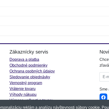
Meno:
E-mail:
*
*
E-mail:
*
Zákaznícky servis
Nov
Doprava a platba
Chcet
Obchodné podmienky
zľavá
Ochrana osobných údajov
E-mai
Sledovanie objednávky
Vernostný program
Vrátenie tovaru
Sme a
Výhody nákupu
Výmena veľkosti a tovaru
Viac informácií...
rsonalizáciu reklám a analýzu návštevnosti súbory cookie. Pou