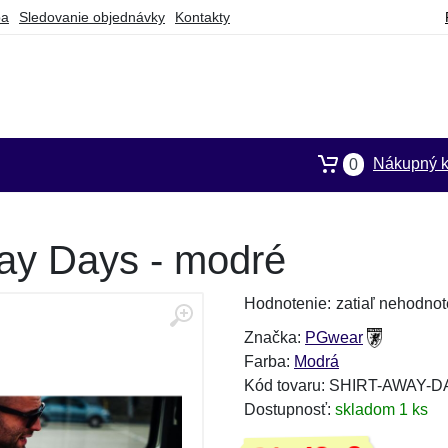
ba
Sledovanie objednávky
Kontakty
Nákupný k
0
ay Days - modré
Hodnotenie:
zatiaľ nehodnot
Značka:
PGwear
Farba:
Modrá
Kód tovaru: SHIRT-AWAY-
Dostupnosť:
skladom 1 ks