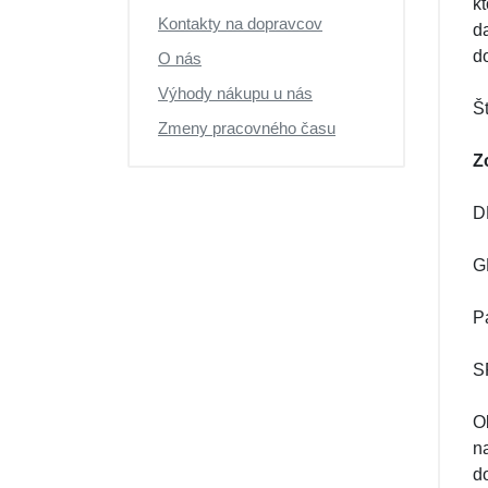
k
Kontakty na dopravcov
d
do
O nás
Výhody nákupu u nás
Š
Zmeny pracovného času
Z
D
G
P
S
O
n
do