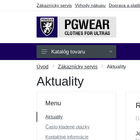
Zákaznícky servis
Výhody nákupu
Doprava a plat
Katalóg tovaru
Pánske
Úvod
Zákaznícky servis
Aktuality
Dámske
Aktuality
Detské
Doplnky
Menu
R
Batohy a tašky
Aktuality
D
Darčekové poukazy
Často kladené otázky
Výpredaj
J
Kontaktné informácie