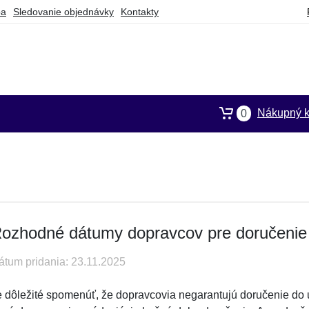
ba
Sledovanie objednávky
Kontakty
Nákupný k
0
ozhodné dátumy dopravcov pre doručenie
átum pridania: 23.11.2025
e dôležité spomenúť, že dopravcovia negarantujú doručenie do u