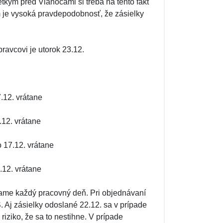
tkým pred Vianocami si treba na tento fakt
m je vysoká pravdepodobnosť, že zásielky
ravcovi je utorok 23.12.
.12. vrátane
.12. vrátane
 17.12. vrátane
.12. vrátane
ame každý pracovný deň. Pri objednávaní
Aj zásielky odoslané 22.12. sa v prípade
 riziko, že sa to nestihne. V prípade