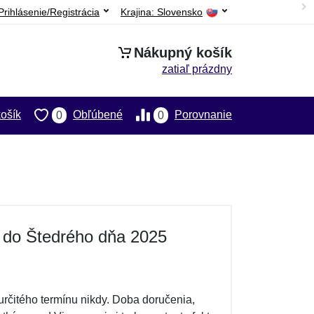
Prihlásenie/Registrácia
Krajina:
Slovensko
Nákupný košík
zatiaľ prázdny
ošík
Obľúbené
Porovnanie
0
0
 do Štedrého dňa 2025
rčitého termínu nikdy. Doba doručenia,