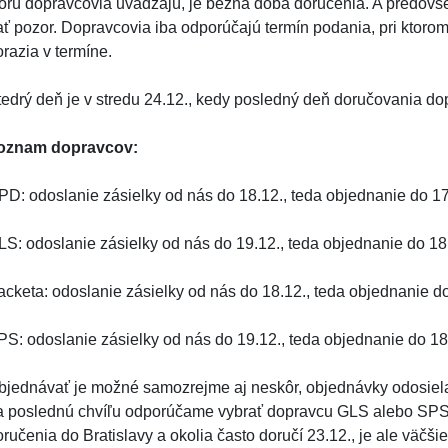
torú dopravcovia uvádzajú, je bežná doba doručenia. A predovše
ať pozor. Dopravcovia iba odporúčajú termín podania, pri ktoro
razia v termíne.
tedrý deň je v stredu 24.12., kedy posledný deň doručovania dop
oznam dopravcov:
PD: odoslanie zásielky od nás do 18.12., teda objednanie do 17
LS: odoslanie zásielky od nás do 19.12., teda objednanie do 18
acketa: odoslanie zásielky od nás do 18.12., teda objednanie do
PS: odoslanie zásielky od nás do 19.12., teda objednanie do 18
bjednávať je možné samozrejme aj neskôr, objednávky odosiel
a poslednú chvíľu odporúčame vybrať dopravcu GLS alebo SPS. 
ručenia do Bratislavy a okolia často doručí 23.12., je ale väčšie