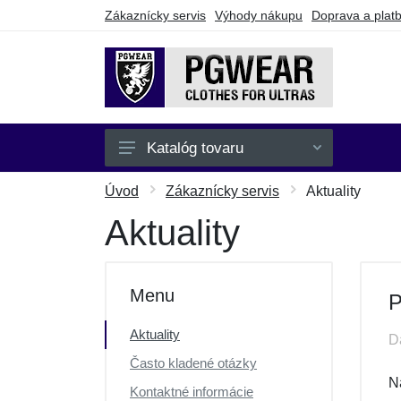
Zákaznícky servis
Výhody nákupu
Doprava a plat
Katalóg tovaru
Pánske
Úvod
Zákaznícky servis
Aktuality
Dámske
Aktuality
Detské
Doplnky
Menu
P
Batohy a tašky
Aktuality
D
Darčekové poukazy
Často kladené otázky
Výpredaj
N
Kontaktné informácie