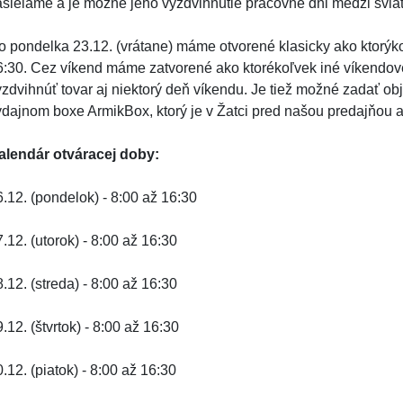
asielame a je možné jeho vyzdvihnutie pracovné dni medzi svia
o pondelka 23.12. (vrátane) máme otvorené klasicky ako ktorýko
6:30. Cez víkend máme zatvorené ako ktorékoľvek iné víkendov
yzdvihnúť tovar aj niektorý deň víkendu. Je tiež možné zadať o
ýdajnom boxe ArmikBox, ktorý je v Žatci pred našou predajňou 
alendár otváracej doby:
6.12. (pondelok) - 8:00 až 16:30
.12. (utorok) - 8:00 až 16:30
.12. (streda) - 8:00 až 16:30
.12. (štvrtok) - 8:00 až 16:30
.12. (piatok) - 8:00 až 16:30