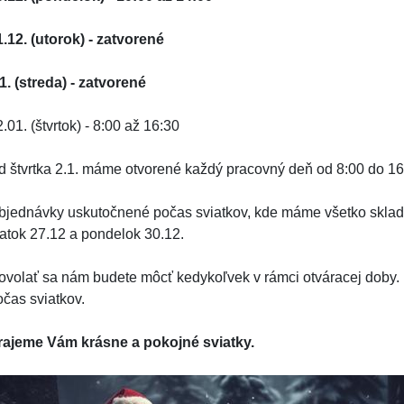
1.12. (utorok) - zatvorené
.1. (streda) - zatvorené
.01. (štvrtok) - 8:00 až 16:30
d štvrtka 2.1. máme otvorené každý pracovný deň od 8:00 do 16
bjednávky uskutočnené počas sviatkov, kde máme všetko sklado
iatok 27.12 a pondelok 30.12.
ovolať sa nám budete môcť kedykoľvek v rámci otváracej doby.
očas sviatkov.
rajeme Vám krásne a pokojné sviatky.