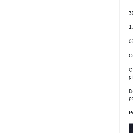
3
1
02
O
O
p
D
p
P