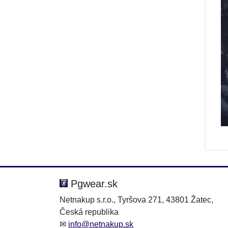
Pgwear.sk
Netnakup s.r.o., Tyršova 271, 43801 Žatec,
Česká republika
✉
info@netnakup.sk