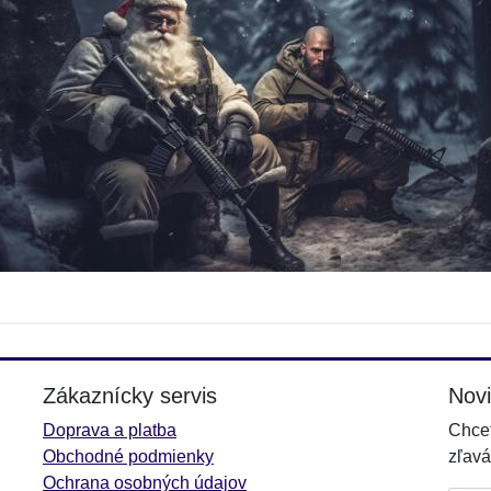
Zákaznícky servis
Nov
Doprava a platba
Chcet
Obchodné podmienky
zľavá
Ochrana osobných údajov