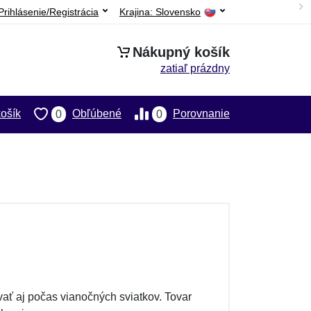
Prihlásenie/Registrácia
Krajina:
Slovensko
Nákupný košík
zatiaľ prázdny
ošík
Obľúbené
Porovnanie
0
0
ť aj počas vianočných sviatkov. Tovar