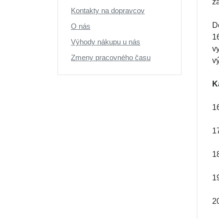
z
Kontakty na dopravcov
D
O nás
1
Výhody nákupu u nás
v
Zmeny pracovného času
v
K
1
17
18
19
20