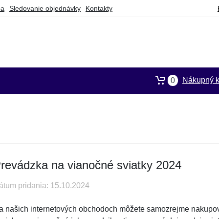
ba
Sledovanie objednávky
Kontakty
Nákupný k
0
revádzka na vianočné sviatky 2024
átum pridania: 15.10.2024
a našich internetových obchodoch môžete samozrejme nakupova