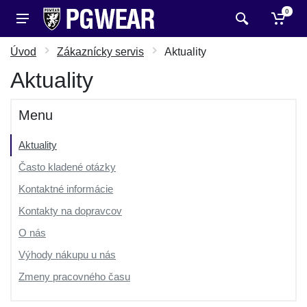
0
Úvod
Zákaznícky servis
Aktuality
Aktuality
Menu
Aktuality
Často kladené otázky
Kontaktné informácie
Kontakty na dopravcov
O nás
Výhody nákupu u nás
Zmeny pracovného času