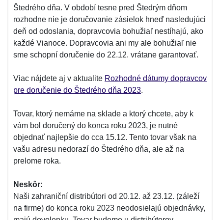
Štedrého dňa. V období tesne pred Štedrým dňom
rozhodne nie je doručovanie zásielok hneď nasledujúci
deň od odoslania, dopravcovia bohužiaľ nestíhajú, ako
každé Vianoce. Dopravcovia ani my ale bohužiaľ nie
sme schopní doručenie do 22.12. vrátane garantovať.
Viac nájdete aj v aktualite
Rozhodné dátumy dopravcov
pre doručenie do Štedrého dňa 2023
.
Tovar, ktorý nemáme na sklade a ktorý chcete, aby k
vám bol doručený do konca roku 2023, je nutné
objednať najlepšie do cca 15.12. Tento tovar však na
vašu adresu nedorazí do Štedrého dňa, ale až na
prelome roka.
Neskôr:
Naši zahraniční distribútori od 20.12. až 23.12. (záleží
na firme) do konca roku 2023 neodosielajú objednávky,
majú dovolenku. Tovar budeme u distribútorov