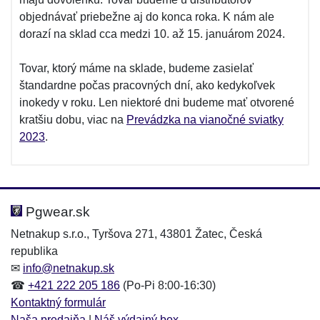
objednávať priebežne aj do konca roka. K nám ale
dorazí na sklad cca medzi 10. až 15. januárom 2024.
Tovar, ktorý máme na sklade, budeme zasielať
štandardne počas pracovných dní, ako kedykoľvek
inokedy v roku. Len niektoré dni budeme mať otvorené
kratšiu dobu, viac na
Prevádzka na vianočné sviatky
2023
.
Pgwear.sk
Netnakup s.r.o., Tyršova 271, 43801 Žatec, Česká
republika
✉
info@netnakup.sk
☎
+421 222 205 186
(Po-Pi 8:00-16:30)
Kontaktný formulár
Naša predajňa
|
Náš výdajný box