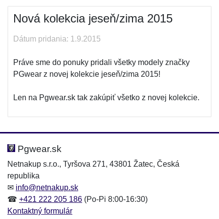
Nová kolekcia jeseň/zima 2015
Dátum pridania: 1.9.2015
Práve sme do ponuky pridali všetky modely značky
PGwear z novej kolekcie jeseň/zima 2015!
Len na Pgwear.sk tak zakúpiť všetko z novej kolekcie.
Pgwear.sk
Netnakup s.r.o., Tyršova 271, 43801 Žatec, Česká
republika
✉
info@netnakup.sk
☎
+421 222 205 186
(Po-Pi 8:00-16:30)
Kontaktný formulár