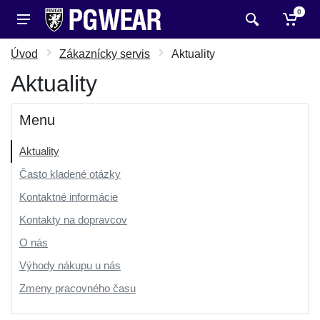
0
Úvod
Zákaznícky servis
Aktuality
Aktuality
Menu
Aktuality
Často kladené otázky
Kontaktné informácie
Kontakty na dopravcov
O nás
Výhody nákupu u nás
Zmeny pracovného času