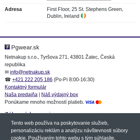
Adresa
First Floor, 25 St. Stephens Green,
Dublin, Ireland
Nová recenzia
Nová otázka
Hodnotenie:
Meno:
*
*
Pgwear.sk
Netnakup s.r.o., Tyršova 271, 43801 Žatec, Česká
republika
Meno:
E-mail:
*
*
✉
info@netnakup.sk
☎
+421 222 205 186
(Po-Pi 8:00-16:30)
Kontaktný formulár
Naša predajňa
|
Náš výdajný box
E-mail:
*
Ponúkame mnoho možností platieb.
Správa
*
Zákaznícky servis
Tento web používa na poskytovanie služieb,
Novinky emailom
personalizáciu reklám a analýzu návštevnosti súbory
Správa
*
cookie. Používaním tohto webu s tým súhlasíte.