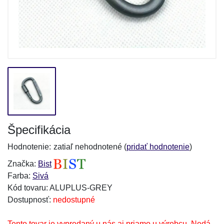
Špecifikácia
Hodnotenie:
zatiaľ nehodnotené (
pridať hodnotenie
)
Značka:
Bist
Farba:
Sivá
Kód tovaru: ALUPLUS-GREY
Dostupnosť:
nedostupné
Tento tovar je vypredaný u nás aj priamo u výrobcu. Nedá