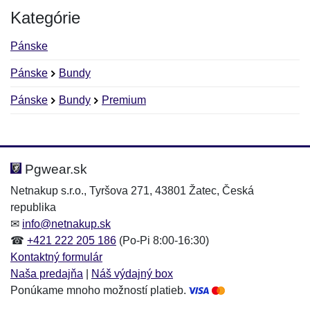
Kategórie
Pánske
Pánske
Bundy
Pánske
Bundy
Premium
Nová recenzia
Nová otázka
Hodnotenie:
Meno:
*
*
Pgwear.sk
Netnakup s.r.o., Tyršova 271, 43801 Žatec, Česká
republika
Meno:
E-mail:
*
*
✉
info@netnakup.sk
☎
+421 222 205 186
(Po-Pi 8:00-16:30)
Kontaktný formulár
Naša predajňa
|
Náš výdajný box
E-mail:
*
Ponúkame mnoho možností platieb.
Správa
*