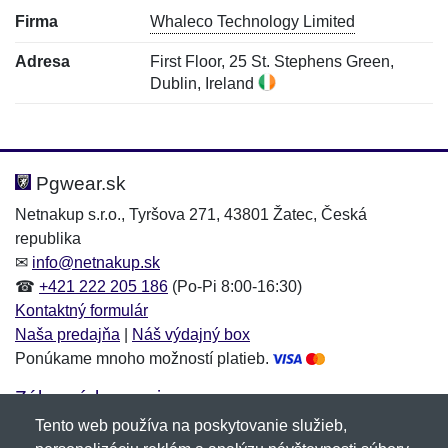
Firma
Whaleco Technology Limited
Adresa
First Floor, 25 St. Stephens Green,
Dublin, Ireland
Nová recenzia
Nová otázka
Hodnotenie:
Meno:
*
*
Pgwear.sk
Netnakup s.r.o., Tyršova 271, 43801 Žatec, Česká
republika
Meno:
E-mail:
*
*
✉
info@netnakup.sk
☎
+421 222 205 186
(Po-Pi 8:00-16:30)
Kontaktný formulár
Naša predajňa
|
Náš výdajný box
E-mail:
*
Ponúkame mnoho možností platieb.
Správa
*
Zákaznícky servis
Tento web používa na poskytovanie služieb,
Novinky emailom